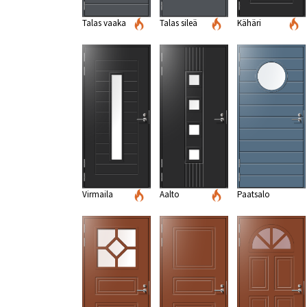
Talas vaaka
Talas sileä
Kähäri
Virmaila
Aalto
Paatsalo