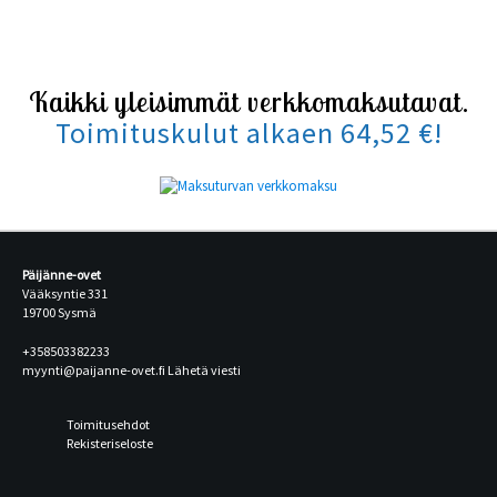
Kaikki yleisimmät verkkomaksutavat.
Toimituskulut alkaen 64,52 €!
Päijänne-ovet
Vääksyntie 331
19700 Sysmä
+358503382233
myynti@paijanne-ovet.fi
Lähetä viesti
Toimitusehdot
Rekisteriseloste