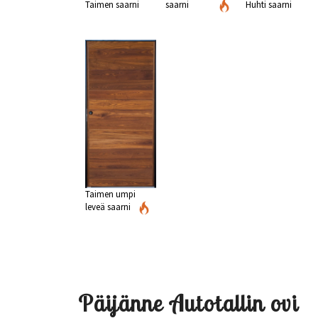
Taimen saarni
saarni
Huhti saarni
Taimen umpi
leveä saarni
Päijänne Autotallin ovi