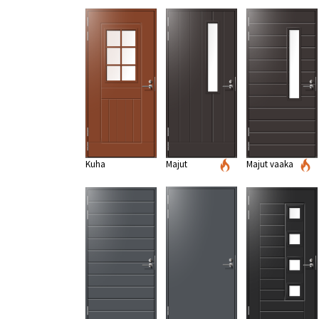
Kuha
Majut
Majut vaaka